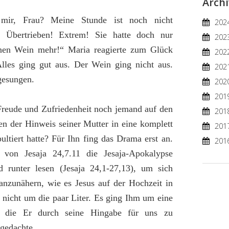
Arch
mir, Frau? Meine Stunde ist noch nicht
202
 Übertrieben! Extrem! Sie hatte doch nur
202
inen Wein mehr!“ Maria reagierte zum Glück
202
Alles ging gut aus. Der Wein ging nicht aus.
202
gesungen.
202
201
Freude und Zufriedenheit noch jemand auf den
201
en der Hinweis seiner Mutter in eine komplett
201
ltiert hatte? Für Ihn fing das Drama erst an.
201
von Jesaja 24,7.11 die Jesaja-Apokalypse
 runter lesen (Jesaja 24,1-27,13), um sich
nzunähern, wie es Jesus auf der Hochzeit in
 nicht um die paar Liter. Es ging Ihm um eine
, die Er durch seine Hingabe für uns zu
 gedachte.