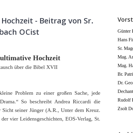
 Hochzeit - Beitrag von Sr.
Vors
bach OCist
Günter 
Hans Fi
Sr. Mag
 ultimative Hochzeit
Mag. An
Mag. Ha
ausch über die Bibel XVII
Br. Pat
Dr. Geo
Dechant
kleine Problem zu einer großen Sache, jede
Rudolf 
Drama.“ So beschreibt Andrea Riccardi die
Zsolt Do
r Sicht seiner Jünger (A.R., Unter dem Kreuz.
g der vier Leidensgeschichten, EOS-Verlag, St.