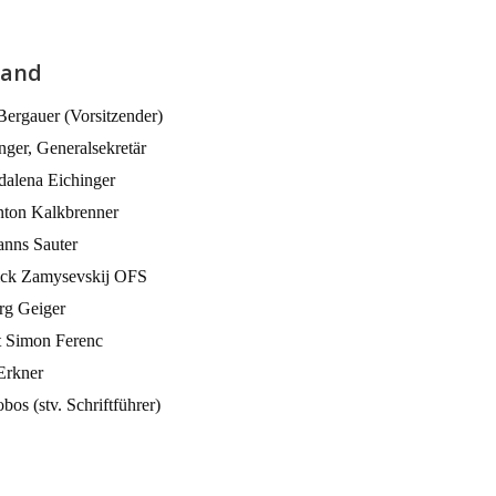
tand
Bergauer (Vorsitzender)
nger, Generalsekretär
dalena Eichinger
ton Kalkbrenner
nns Sauter
rick Zamysevskij OFS
rg Geiger
 Simon Ferenc
Erkner
bos (stv. Schriftführer)