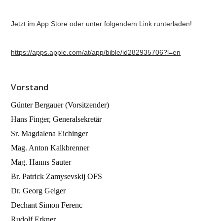
Jetzt im App Store oder unter folgendem Link runterladen!
https://apps.apple.com/at/app/bible/id282935706?l=en
Vorstand
Günter Bergauer (Vorsitzender)
Hans Finger, Generalsekretär
Sr. Magdalena Eichinger
Mag. Anton Kalkbrenner
Mag. Hanns Sauter
Br. Patrick Zamysevskij OFS
Dr. Georg Geiger
Dechant Simon Ferenc
Rudolf Erkner